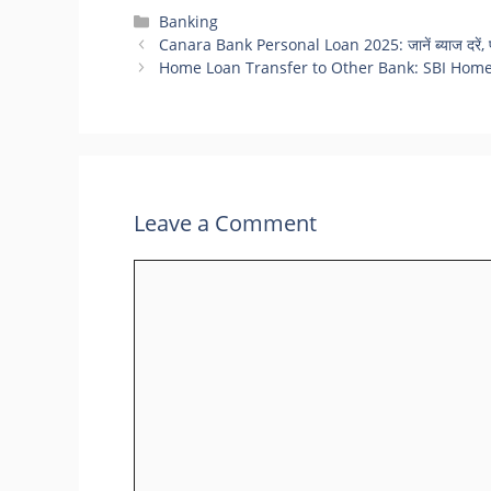
Categories
Banking
Canara Bank Personal Loan 2025: जानें ब्याज दरें, प
Home Loan Transfer to Other Bank: SBI Home Loa
Leave a Comment
Comment