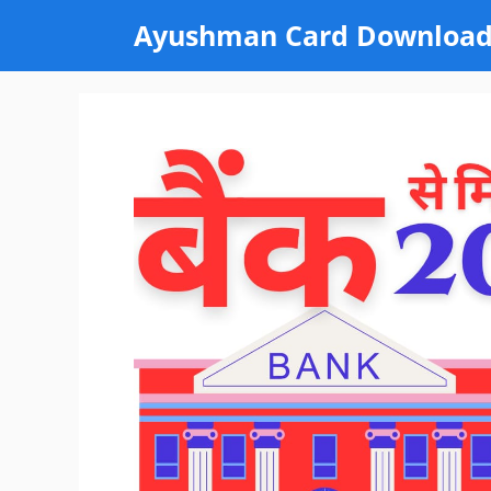
Skip
Ayushman Card Downloa
to
content