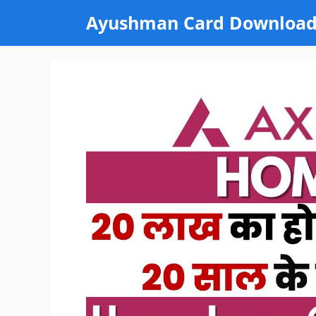
Skip
Ayushman Card Downloa
to
content