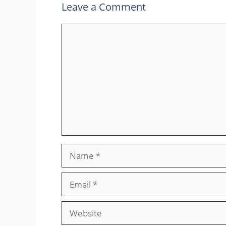
Leave a Comment
Comment
Name
Email
Website