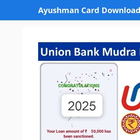
Skip
Ayushman Card Downloa
to
content