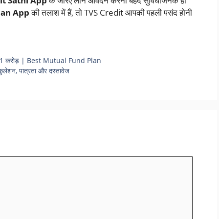
it Sathi App
के जरिए लोन आवेदन करना बेहद सुविधाजनक हो
oan App
की तलाश में हैं, तो TVS Credit आपकी पहली पसंद होनी
ेगा 1 करोड़ | Best Mutual Fund Plan
लेशन, पात्रता और दस्तावेज