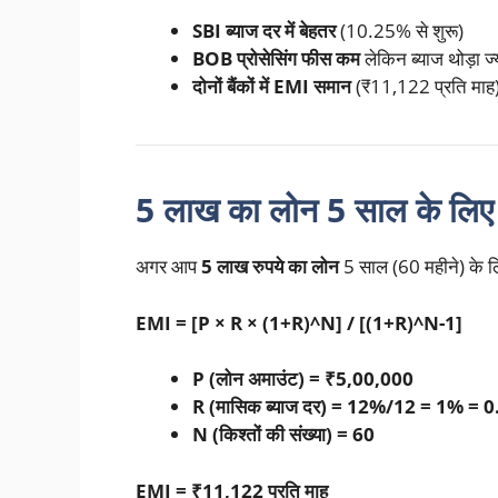
SBI ब्याज दर में बेहतर
(10.25% से शुरू)
BOB प्रोसेसिंग फीस कम
लेकिन ब्याज थोड़ा ज्
दोनों बैंकों में EMI समान
(₹11,122 प्रति माह
5 लाख का लोन 5 साल के लि
अगर आप
5 लाख रुपये का लोन
5 साल (60 महीने) के 
EMI = [P × R × (1+R)^N] / [(1+R)^N-1]
P (लोन अमाउंट) = ₹5,00,000
R (मासिक ब्याज दर) = 12%/12 = 1% = 0
N (किश्तों की संख्या) = 60
EMI = ₹11,122 प्रति माह