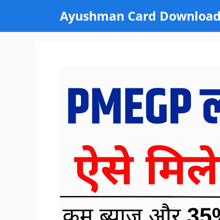
Skip
Ayushman Card Downloa
to
content