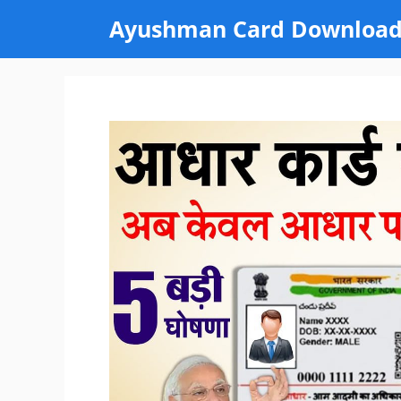
Skip
Ayushman Card Downloa
to
content