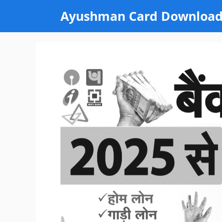
Skip
Ayushman Card Downloa
to
content