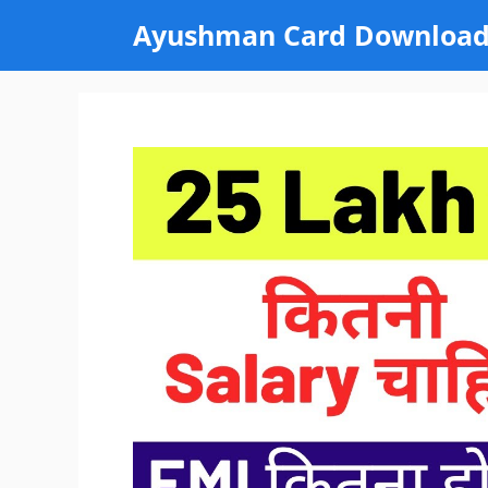
Skip
Ayushman Card Downloa
to
content